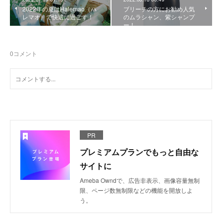
2022年の夏はHalemao（ハ
ブリーチの方にお勧め人気
レマオ）で快適に過ごす！
のムラシャン、紫シャンプ
ー！
0
コメント
PR
プレミアムプランでもっと自由な
サイトに
Ameba Owndで、広告非表示、画像容量無制
限、ページ数無制限などの機能を開放しよ
う。