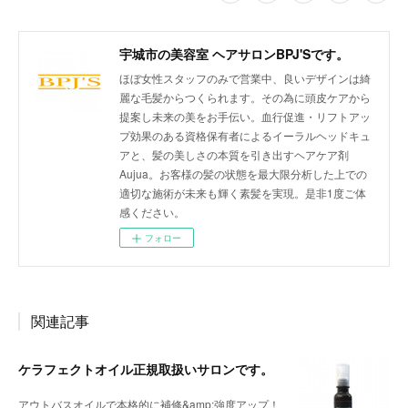
宇城市の美容室 ヘアサロンBPJ'Sです。
ほぼ女性スタッフのみで営業中、良いデザインは綺
麗な毛髪からつくられます。その為に頭皮ケアから
提案し未来の美をお手伝い。血行促進・リフトアッ
プ効果のある資格保有者によるイーラルヘッドキュ
アと、髪の美しさの本質を引き出すヘアケア剤
Aujua。お客様の髪の状態を最大限分析した上での
適切な施術が未来も輝く素髪を実現。是非1度ご体
感ください。
フォロー
関連記事
ケラフェクトオイル正規取扱いサロンです。
アウトバスオイルで本格的に補修&amp;強度アップ！