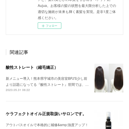
Aujua。お客様の髪の状態を最大限分析した上での
適切な施術が未来も輝く素髪を実現。是非1度ご体
感ください。
フォロー
関連記事
酸性ストレート（縮毛矯正）
新メニュー導入！熊本県宇城市の美容室BPJ'S少し前
より話題になってる『酸性ストレート』世間では、…
2023.05.31 06:22
ケラフェクトオイル正規取扱いサロンです。
アウトバスオイルで本格的に補修&amp;強度アップ！