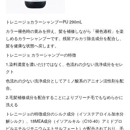
トレニージョカラーシャンプーPU 290mL
カラー褪色時の黄みを抑え、髪を補修しながら「褪色過程」を楽
しめるカラーシャンプーです。残留アルカリ除去成分を配合し、
髪を健康な状態へ戻します。
トレニージョ カラーシャンプーの特徴
1.染料濃度を濃いだけではなく、色流れの少ない洗浄成分をセレ
クト
色流れの少ない洗浄成分としてアミノ酸系のアニオン活性剤を配
合。
2.毛髪補修成分を配合することによりブリーチ毛でもなめらかに
洗える
トレニージョの特徴成分のシルク成分（イソステアロイル加水分
解シルク）、18MEA成分（イソアルキル（C10-40）アミドプロ
ピルエチルジモニウムエトサルフェート）が配合されており、毛